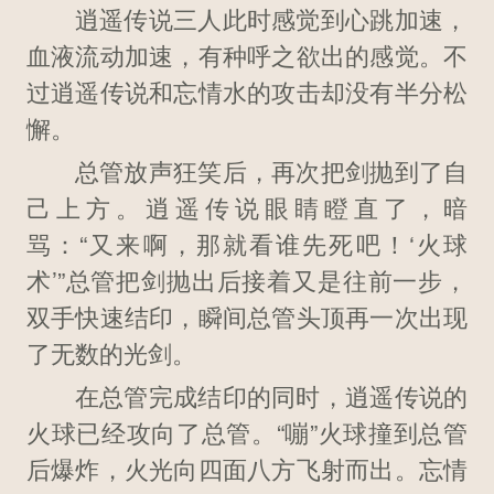
逍遥传说三人此时感觉到心跳加速，
血液流动加速，有种呼之欲出的感觉。不
过逍遥传说和忘情水的攻击却没有半分松
懈。
总管放声狂笑后，再次把剑抛到了自
己上方。逍遥传说眼睛瞪直了，暗
骂：“又来啊，那就看谁先死吧！‘火球
术’”总管把剑抛出后接着又是往前一步，
双手快速结印，瞬间总管头顶再一次出现
了无数的光剑。
在总管完成结印的同时，逍遥传说的
火球已经攻向了总管。“嘣”火球撞到总管
后爆炸，火光向四面八方飞射而出。忘情