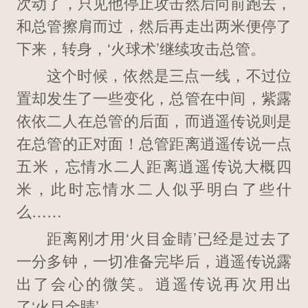
次动了，只见他停止攻击然后向前跑去，
和总管擦肩而过，然后再走出两米便停了
下来，转身，‘火球术’继续攻击总管。
这个时候，依然是三点一线，不过位
置却发生了一些变化，总管在中间，紫露
依依二人在总管的后面，而逍遥传说则是
在总管的正对面！总管距离逍遥传说一点
五米，忘情水二人距离逍遥传说大概四
米，此时忘情水二人似乎明白了些什
么……
距离刚才用‘火目金睛’已经是过去了
一分多钟，一切准备完毕后，逍遥传说露
出了会心的微笑。逍遥传说再次用出
了‘火目金睛’