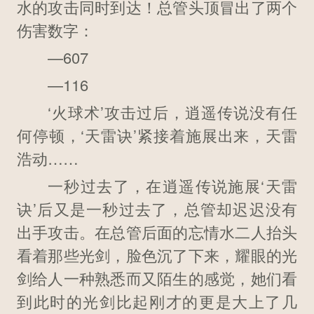
水的攻击同时到达！总管头顶冒出了两个
伤害数字：
—607
—116
‘火球术’攻击过后，逍遥传说没有任
何停顿，‘天雷诀’紧接着施展出来，天雷
浩动……
一秒过去了，在逍遥传说施展‘天雷
诀’后又是一秒过去了，总管却迟迟没有
出手攻击。在总管后面的忘情水二人抬头
看着那些光剑，脸色沉了下来，耀眼的光
剑给人一种熟悉而又陌生的感觉，她们看
到此时的光剑比起刚才的更是大上了几