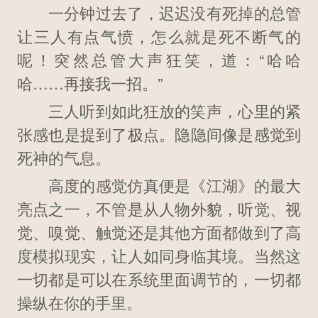
一分钟过去了，迟迟没有死掉的总管
让三人有点气愤，怎么就是死不断气的
呢！突然总管大声狂笑，道：“哈哈
哈……再接我一招。”
三人听到如此狂放的笑声，心里的紧
张感也是提到了极点。隐隐间像是感觉到
死神的气息。
高度的感觉仿真便是《江湖》的最大
亮点之一，不管是从人物外貌，听觉、视
觉、嗅觉、触觉还是其他方面都做到了高
度模拟现实，让人如同身临其境。当然这
一切都是可以在系统里面调节的，一切都
操纵在你的手里。