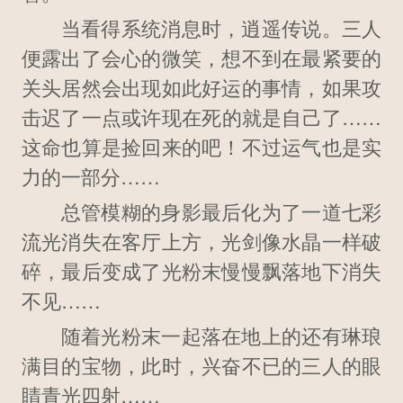
当看得系统消息时，逍遥传说。三人
便露出了会心的微笑，想不到在最紧要的
关头居然会出现如此好运的事情，如果攻
击迟了一点或许现在死的就是自己了……
这命也算是捡回来的吧！不过运气也是实
力的一部分……
总管模糊的身影最后化为了一道七彩
流光消失在客厅上方，光剑像水晶一样破
碎，最后变成了光粉末慢慢飘落地下消失
不见……
随着光粉末一起落在地上的还有琳琅
满目的宝物，此时，兴奋不已的三人的眼
睛青光四射……