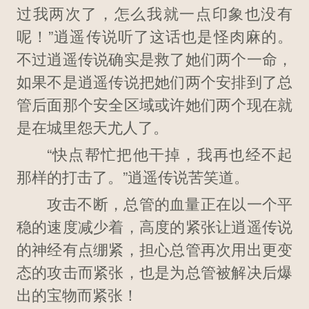
过我两次了，怎么我就一点印象也没有
呢！”逍遥传说听了这话也是怪肉麻的。
不过逍遥传说确实是救了她们两个一命，
如果不是逍遥传说把她们两个安排到了总
管后面那个安全区域或许她们两个现在就
是在城里怨天尤人了。
“快点帮忙把他干掉，我再也经不起
那样的打击了。”逍遥传说苦笑道。
攻击不断，总管的血量正在以一个平
稳的速度减少着，高度的紧张让逍遥传说
的神经有点绷紧，担心总管再次用出更变
态的攻击而紧张，也是为总管被解决后爆
出的宝物而紧张！