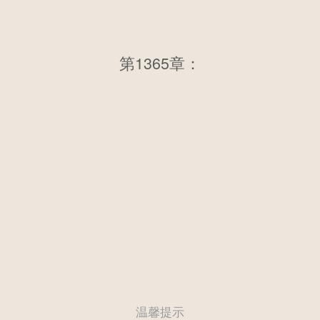
第1365章：第一千三百五十九
第1365章：
章 大帝如蝼蚁
温馨提示