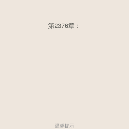
第2376章：第二千三百六十三
第2376章：
章 寻上门来
温馨提示