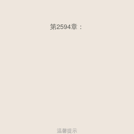
第2594章：第两千五百七十七
第2594章：
章 内部分歧
温馨提示