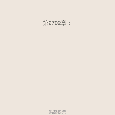
第2702章：第两千六百八十四
第2702章：
章 出手教训
温馨提示