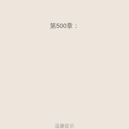
第500章：第四百九十六章 天鹰
第500章：
王国的覆灭（三）
温馨提示