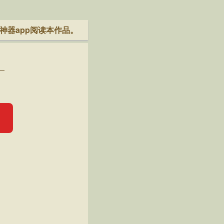
神器app阅读本作品。
—