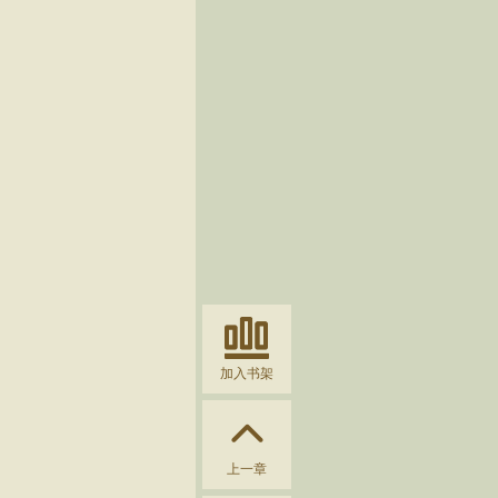
加入书架
上一章