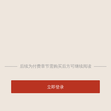
——— 后续为付费章节需购买后方可继续阅读 ———
立即登录