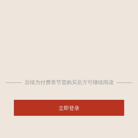
——— 后续为付费章节需购买后方可继续阅读 ———
立即登录