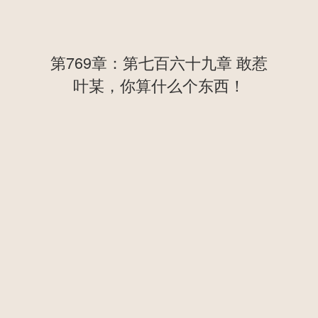
第769章：第七百六十九章 敢惹
叶某，你算什么个东西！