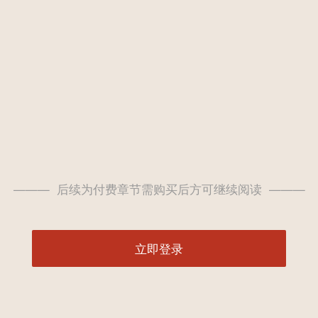
——— 后续为付费章节需购买后方可继续阅读 ———
立即登录