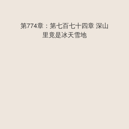
第774章：第七百七十四章 深山
里竟是冰天雪地