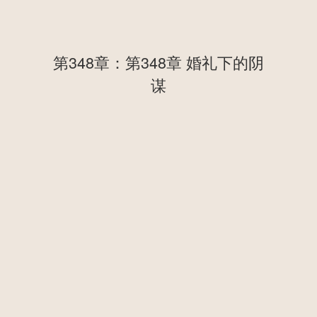
第348章：第348章 婚礼下的阴
谋