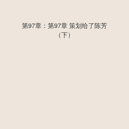
第97章：第97章 策划给了陈芳
（下）