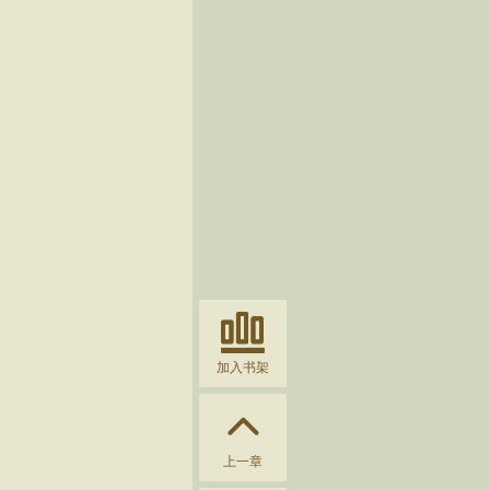
加入书架
上一章