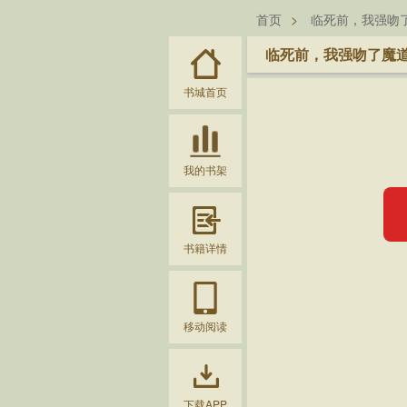
首页
>
临死前，我强吻
临死前，我强吻了魔
书城首页
我的书架
书籍详情
移动阅读
下载APP