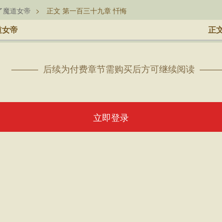
了魔道女帝
>
正文 第一百三十九章 忏悔
道女帝
正
——— 后续为付费章节需购买后方可继续阅读 ——
立即登录