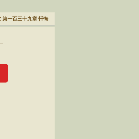
文 第一百三十九章 忏悔
—