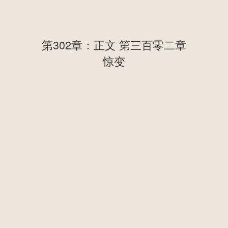
第302章：正文 第三百零二章
惊变