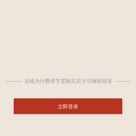
——— 后续为付费章节需购买后方可继续阅读 ———
立即登录