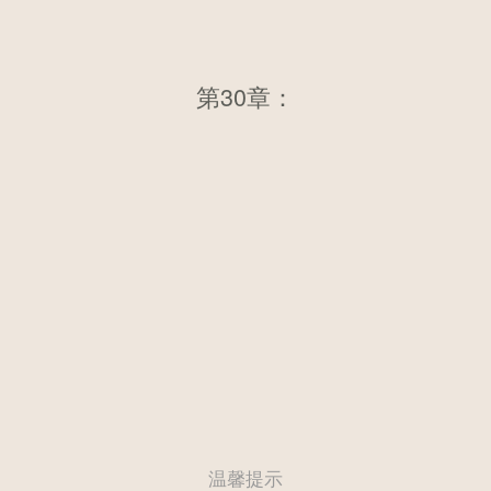
第30章：正文部分 第三十章 做
第30章：
媒
温馨提示