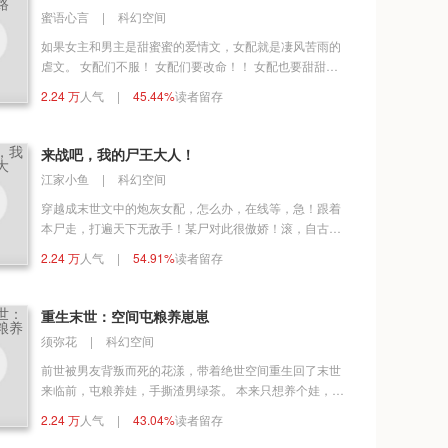
求包养，她又该如何应对？
蜜语心言
|
科幻空间
如果女主和男主是甜蜜蜜的爱情文，女配就是凄风苦雨的
虐文。 女配们不服！ 女配们要改命！！ 女配也要甜甜的
爱情才不要被虐！！！ 作为新上任的快穿部员工，无双表
2.24 万
人气
|
45.44%
读者留存
示：只要能活下去，逆袭改命，我擅长。 所有敢阻拦她生
存下去的人，都是敌人，通通都要打倒！ 爬床女配，拯救
母亲自立自强。 冷宫弃妃，踹翻渣男，我要当太后。 低
来战吧，我的尸王大人！
贱女奴，苦练武功终成一代宗师。 …… 从此无双开启了
江家小鱼
|
科幻空间
她繁忙的快穿生活……
穿越成末世文中的炮灰女配，怎么办，在线等，急！跟着
本尸走，打遍天下无敌手！某尸对此很傲娇！滚，自古人
尸不能两立！
2.24 万
人气
|
54.91%
读者留存
重生末世：空间屯粮养崽崽
须弥花
|
科幻空间
前世被男友背叛而死的花漾，带着绝世空间重生回了末世
来临前，屯粮养娃，手撕渣男绿茶。 本来只想养个娃，在
末世低调地带着家人们一起打个丧尸升个级。却发现自己
2.24 万
人气
|
43.04%
读者留存
竟然一步步步入某腹黑男人精心设计的温柔陷阱中。 末日