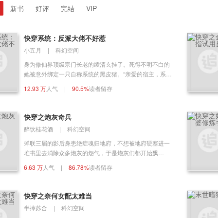
新书
好评
完结
VIP
快穿系统：反派大佬不好惹
小五月
|
科幻空间
身为修仙界顶级宗门长老的绫清玄挂了。死得不明不白的
她被意外绑定一只自称系统的黑皮猪。“亲爱的宿主，系统
zz号为您服务，完成任务你就可以复活啦！”绫清
12.93 万
人气
|
90.5%
读者留存
玄：“不。”她活了上千年活腻了，能不能直接让她身形俱
灭？“好的宿主，咱们开始任务吧~”断情千年的她被迫接受
净化反派任务，绫清玄从此走上一条……越来越明骚的
快穿之炮灰奇兵
路。绫清玄：“zz，反派他牵我手作何？”zz：“天气太冷
醉饮桂花酒
|
科幻空间
了。”绫清玄：“zz，反派他抱我作甚？”zz：“天气太冷
了。”绫清玄：“zz，反派把我拉进被窝里了，最近天气这
蝉联三届的影后身患绝症魂归地府，不想被地府硬塞进一
么冷的吗？”zz：“妈呀反派我劝你善良！”
堆书里去消除众多炮灰的怨气，于是炮灰们都开始飘
了…… 为啥这些死得不能再惨的炮灰都和我一个名？楚念
6.63 万
人气
|
86.78%
读者留存
纳闷。 总觉得炮灰还不够惨烈！不够解气！他执笔纠结。
地府里的阎王和判官感觉日子越来越难过：我们就是些小
人物，求放过！ 最终，找到真相的楚念表示：我不是女魔
快穿之奈何女配太难当
头，就只想放飞自我，但绝不允许你放飞自我！ 注：这不
半捧苏合
|
科幻空间
是爱情故事，无cp！