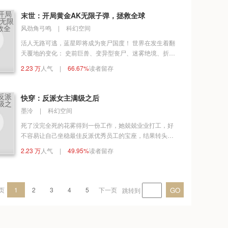
来临，花漾看着识海中空旷的空间里，有农家小院，有田
地灵河，就是缺点生气勃勃。于是，会飞天的肥螳螂，
末世：开局黄金AK无限子弹，拯救全球
收。会放电的稀有小白虎，收。巨无霸带崽灵鳄，收。只
风劲角弓鸣
|
科幻空间
要是活的，能吃的，统统都收收收！ 渣男恶女无止境，无
耻领导心机深，想利用她攻打丧尸获得更多晶核利己？无
活人无路可逃，蓝星即将成为丧尸国度！ 世界在发生着翻
耻贱命，拿来吧你。
天覆地的变化： 史前巨兽、变异型丧尸、迷雾绝境、折叠
世界……接踵而来！ 普通高中生李卓在临死之际，觉醒
2.23 万
人气
|
66.67%
读者留存
【末世愿望系统】 为了活下去，李卓只能疯狂许愿
【叮！许愿成功，宿主获得无限子弹黄金ak！】 【叮！许
愿成功，宿主获得神魔之体！】 【叮！许愿成功，宿主获
快穿：反派女主满级之后
得10000立方米sss级避难所！】 【叮！许愿成功，宿主
墨泠
|
科幻空间
死而复活！】 当大家还在小心翼翼的苟延残喘时，李卓已
经横行末世……
死了没完全死的花雾得到一份工作，她兢兢业业打工，好
不容易让自己坐稳最佳反派优秀员工的宝座，结果转头就
给她转了岗。 转岗就转岗，反正在哪儿都是打工。 于是
2.23 万
人气
|
49.95%
读者留存
新部门的同事，发现他们的新同事好像有点问题…… ——
别的女主在和男主谈恋爱，她在和男主干仗。 ——别的女
主在打怪升级，她在和怪称兄道弟。 ——别的女主在和反
派斗智斗勇，她抢了反派的饭碗。 该女主干的事，她一件
GO
页
1
2
3
4
5
下一页
跳转到
没干，不该女主干的事，她干了个遍。 在公司考虑要辞退
她的时候……笑死，根本辞不了！ 花雾：我决定在这里辛
勤工作，退休养老。 公司：不，不需要！