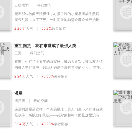
云枝煮粥
|
科幻空间
魔界那位传闻天赋极佳，心狠手辣的小魔君渡劫失败后，
魔气乱溢，入了下界。一时间天地动荡众魔众仙开始推举
人去下界，抑制并收回魔气。 可是小魔君性冷孤僻，无父
2.25 万
人气
|
55.2%
读者留存
无母，更无爱慕亲近之人，此等重任，无人敢上。 就在这
时，小魔君的住处有一密室意外曝光，众人发现里面竟然
挂满了一名女子的画像。 天界的小公主云苏就这样被迫入
重生囤货，我在末世成了最强人类
了下界。 她还在下界发呆，小魔气就已经过来死死环住了
三更
|
科幻空间
她的腰。 柔软微凉的指腹扣着她的脸，小魔气卑微痴迷到
发疯。 云苏信了，敖宿除了她还能爱谁呢？ “你爱不爱
在末世生存了十五年的白宴秋，被恋人背叛，被队友无情
我？” “爱……” 只爱你，为你刀山火海，炙热沸腾。
的推入丧尸群中，只因为她是个没有异能的女人。 重生到
末世爆发前六个月，她买买买，囤货！ 足够她经历上百次
2.24 万
人气
|
73.33%
读者留存
的末世了。 她要在末世里生活的舒舒服服。 不过还想舒
服过头了，成为了人类基地最强的人类。 咋整？当然是复
仇啊！ 毁掉渣男的基地！打击渣男的信心！蚕食他的势
漠星
力！让他像一条狗样活着！ 她曾经的队友们也成了扶不上
扭扭唐
|
科幻空间
墙的烂泥！ 最后当然是建设最强大的人类禁地啊！
遥远的漠星是这样一个奇葩星球：男人们生下来的使命就
是战斗，所以他们统统——荷尔蒙超标！而且这里没有女
人！把女主扔到这种鸟不生蛋的地方，而且男主还是整个
2.24 万
人气
|
48.28%
读者留存
星球最强壮的man。而且方圆几千公里除了他们一个人也