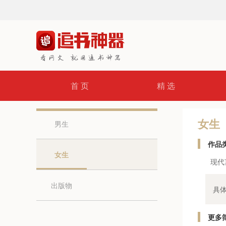
首 页
精 选
女生
男生
作品
女生
现代
出版物
具
更多