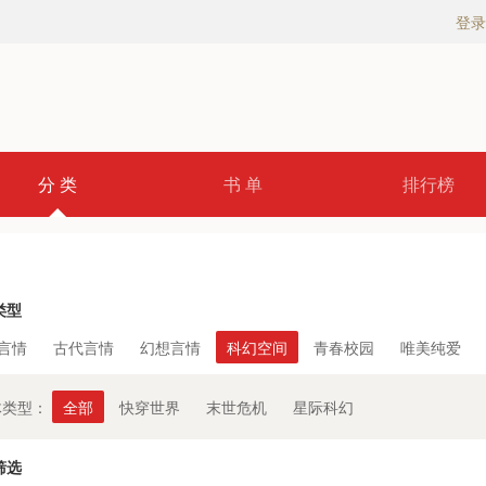
登录
分 类
书 单
排行榜
类型
言情
古代言情
幻想言情
科幻空间
青春校园
唯美纯爱
体类型：
全部
快穿世界
末世危机
星际科幻
筛选