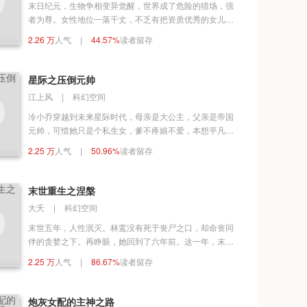
末日纪元，生物争相变异觉醒，世界成了危险的猎场，强
者为尊。女性地位一落千丈，不乏有把资质优秀的女儿当
成资源贩卖的家族存在。 苏瑶很幸运，她资质极佳，很有
2.26 万
人气
|
44.57%
读者留存
成为强者的天赋。但也不幸，她就身在这样的家族。既定
的命运就是被当成资源卖给别家，当做繁衍优秀资质后代
的生育工具。 唯有成为顶尖强者，才能挣脱命运的枷锁。
星际之压倒元帅
倒也不是办不到啦，她有家养的金手指傍身还是挺给力
江上风
|
科幻空间
的。 只是这条强者之路走到最后可能要连老公也踩在脚
下，就有点……不够温柔。
冷小乔穿越到未来星际时代，母亲是大公主，父亲是帝国
元帅，可惜她只是个私生女，爹不疼娘不爱，本想平凡一
世，却被人拉入一个精彩的世界。有战火连天，有阴谋背
2.25 万
人气
|
50.96%
读者留存
叛，也有机甲无敌、兄弟袍泽，还有那个如引航灯塔般一
直引导保护她的男人。当她被侮辱，他冷言反击，当她被
质疑，他强势镇压，当她九死一生，他冲锋陷阵前来相
末世重生之涅槃
救……
大夭
|
科幻空间
末世五年，人性泯灭。林鸾没有死于丧尸之口，却命丧同
伴的贪婪之下。再睁眼，她回到了六年前。这一年，末世
还未来临，那些真心待她的亲人朋友还未因她丧命……前
2.25 万
人气
|
86.67%
读者留存
世的错，今世改过。涅槃重生，她发誓宁为刀俎，不为鱼
肉。她要尽她所能，让自己和在乎的人，都好好活着！可
是，这不知打哪冒出个师兄，死皮赖脸求投靠，求收留，
炮灰女配的主神之路