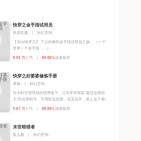
快穿之金手指试用员
快穿狂魔
|
科幻空间
【无cp快穿文】 丁云的兼职金手指试用员之旅。 （一个
世界一个金手指……）
8.93 万
人气
|
89.86%
读者留存
快穿之好婆婆修炼手册
青姝
|
科幻空间
作为时空管理局的优秀骨干，江岑年年荣获“最优业绩宿
主”的光荣称号，可谓统见统爱，花见花开，新人见了都顶
礼膜拜。直到有一天，江岑腻了，表示，千帆过尽，不想
5.61 万
人气
|
88.86%
读者留存
任务，只想养老。然鹅，好婆婆修炼手册？这是什么鬼？
说好的养老呢？面对各类儿媳，江岑挥挥手表示：嗯，儿
孙自有儿孙福，万事不掺和，就是好婆婆！
末世暗猎者
鱼几酱
|
科幻空间