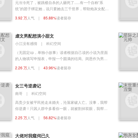
元泠泠死了，被跳楼自杀的人砸死了......有一个自称“系
统”的团子绑定她，说只要她去三千世界，帮助炮灰女配实
现愿望，就可以复活......自卑千金，无脑嫡姐，悲惨白月
3.92 万
人气
|
85.88%
读者留存
光......元泠泠表示，我是莫得感情的女配收割机。只是，
为啥女配的愿望里总有一个炮灰反派？病娇弟弟，腹黑太
傅，钢铁直男哥哥......元泠泠摇摇头：不要迷恋姐，姐只
虐文男配想演小甜文
是个传说。
小江没有感情
|
科幻空间
（无固定cp，单独小故事）读者根据自己读的小说为里面
的人物填写申报表，申报一个圆满的结局。闵恩作为男配
分部的剧情改写员，任务就是根据读者填写的申报表，给
2.26 万
人气
|
43.96%
读者留存
虐文男配一个he的结局。影子暗卫，校园男神，霸道总
裁，魔界领主，电竞大神……
女三号逆袭记
南哥
|
科幻空间
高贵少女被平民抢走未婚夫，沦落家破人亡。没事，我帮
你逆袭！只因人群中多看你一眼，就被割掉双眼，我帮你
复仇。手段恶毒，只为他登上高位，却被打进冷宫冻死！
2.25 万
人气
|
56.82%
读者留存
没事，我帮你造反夺走皇位！无论你有什么遭遇，我都帮
你一一解决。于是，这大千世界当中出现一个专揍渣男
主、夺男配、打脸女主被系统绑定的陈蓓。
大佬对我窥伺已久