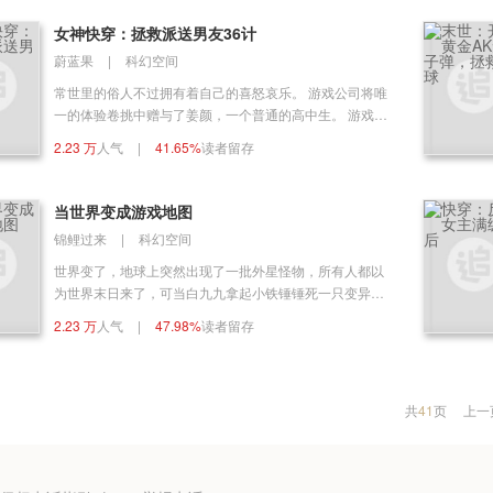
没有…
女神快穿：拯救派送男友36计
蔚蓝果
|
科幻空间
常世里的俗人不过拥有着自己的喜怒哀乐。 游戏公司将唯
一的体验卷挑中赠与了姜颜，一个普通的高中生。 游戏公
司的ceo是楚琛的父亲，为了能让楚琛苏醒，楚父拜访了
2.23 万
人气
|
41.65%
读者留存
各大奇闻异士，从中找到了这个办法。 投资了好几个亿，
创造了所谓的36个小世界。 芯片锁定命定率百分之九十九
的姜颜，成为了他唯一的希望。 他打听到姜颜喜欢听广播
当世界变成游戏地图
入睡，于是他通过声波给姜颜“托了一个梦”。 而那个梦，
锦鲤过来
|
科幻空间
正是拉开整个故事的序幕。 . 姜颜从一个普通的高中生，
变的不再普通了。她成为了一家洗脚店的员工，兼职各方
世界变了，地球上突然出现了一批外星怪物，所有人都以
面情感咨询师。 比如，替叛逆的爸爸管教一下孩子？ 比
为世界末日来了，可当白九九拿起小铁锤锤死一只变异老
如，拉回黑化的反派boss？ 比如，作为一个长公主，如何
鼠时，她发现她升级了？ 从此……拿起铁锤走上了升级的
2.23 万
人气
|
47.98%
读者留存
拐的将军爱她如狂？ … 不不不，这都不是她的目的！ 零
不归之路。 剧场一 白九九抬头望着靠墙站的黑衣男人
食大礼包的口号是！！感化任务目标，干他睡他，做到任
问：“你爱我吗？” 季凉：“爱。” “有多爱？” “像你爱我一样
务目标满意为止！ 薯片：[…呸！这才不是我们好孩子的
的那么爱你。” 她有些生气：“你怎么这样！你就不能多爱
口号！！] . 注意⚠ 这是一本脑洞文，然后全局采用的是游
我一点？” 男人平静道：“你的命是我的，我的命是你的，
共
41
页
上一
戏类型的快穿文，男女主不变，一直都是姜颜and楚琛。
你说谁多谁少？” “……” 剧场二 白九九坐在百米高的天台
现实世界楚琛是植物人，然后姜颜是通过昏迷状态进入的
边上，晃悠着双腿望着下方如同深渊的黑暗，对身后男人
游戏世界，类似于全息网游。 但是游戏世界跟现实世界的
道：“听说你曾经想从这里跳下去自杀？” “嗯。” “那又为什
天数是不对等的。 36个位面36个故事＝现实世界36天❗ 目
么不跳了？” 男人眼神专注的看着那俏丽的背影，嗓音幽