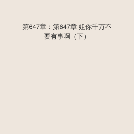
第647章：第647章 姐你千万不
要有事啊（下）