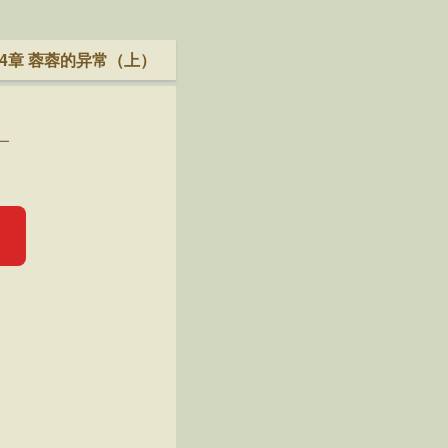
04章 蓉蓉的异常（上）
—