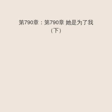
第790章：第790章 她是为了我
（下）