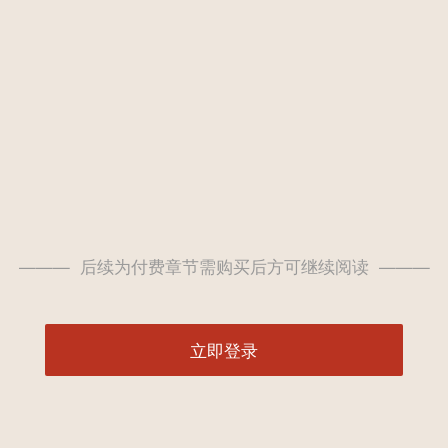
——— 后续为付费章节需购买后方可继续阅读 ———
立即登录