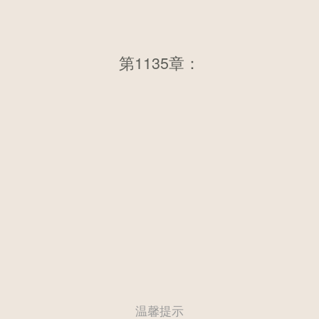
第1135章：第一千一百二十九
第1135章：
章 数百斤天地神水
温馨提示