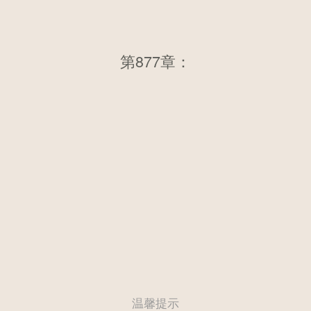
第877章：第八百七十二章 最终
第877章：
得主
温馨提示