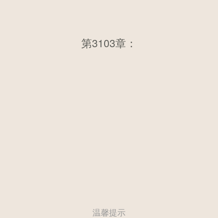
第3103章：第三千零八十五章
第3103章：
生不如死（二）
温馨提示