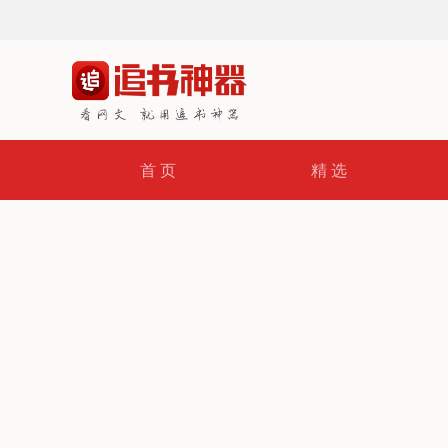
首 页
精 选