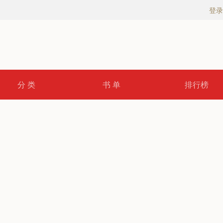
登录
分 类
书 单
排行榜