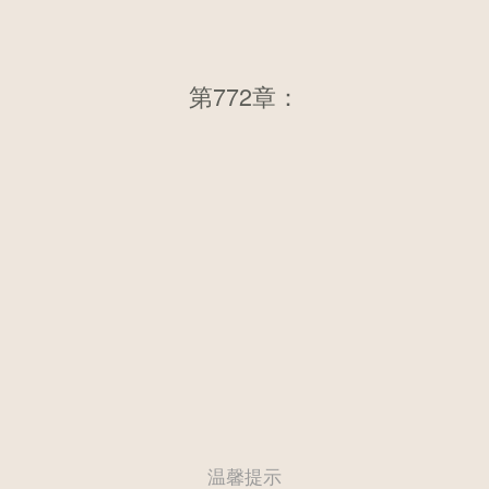
第772章：第七百六十六章 圣器
第772章：
空间的轰动
温馨提示