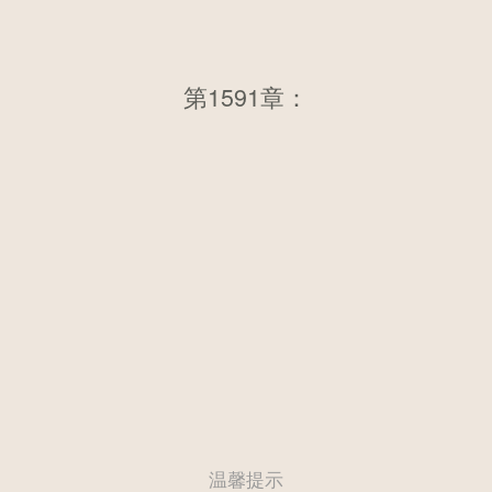
第1591章：第一千五百八十四
第1591章：
章 第八层（一）
温馨提示